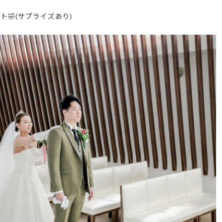
ート
🤣
(サプライズあり)