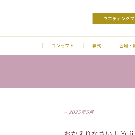
ウエディングプ
コンセプト
挙式
会場・
2025年5月
おかえりなさい！ Yuji &