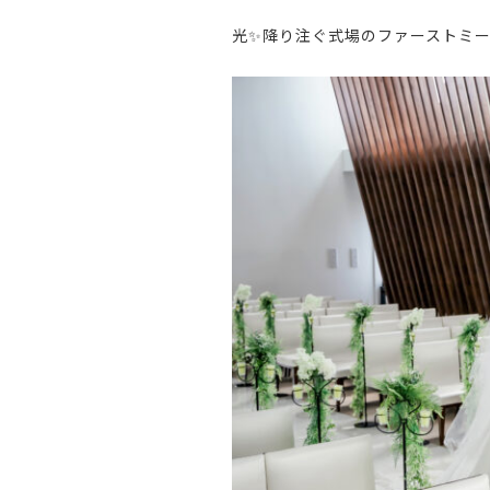
光
✨
降り注ぐ式場のファーストミ