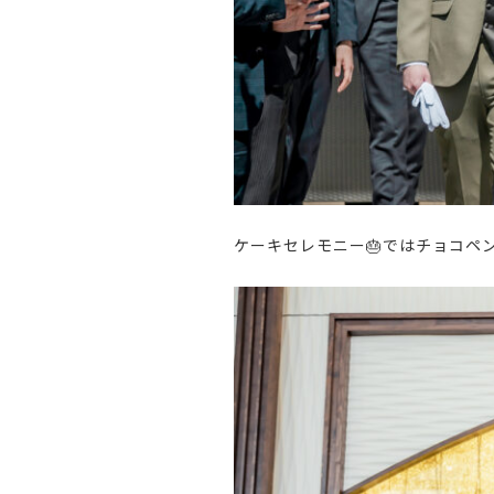
ケーキセレモニー
🎂
ではチョコペ