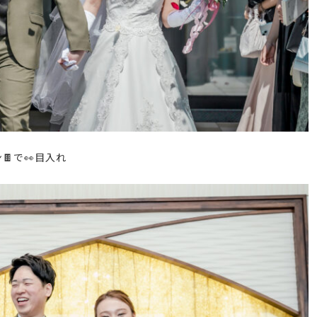
ン
🍫
で
👀
目入れ