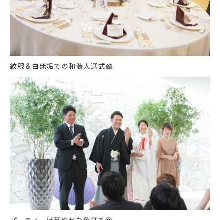
紋服＆白無垢での和装人選式
🎎