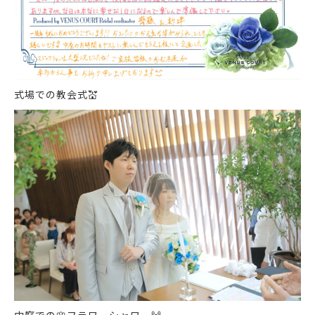
式場での教会式
💒