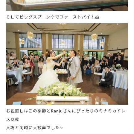
そしてビッグスプーン
🥄
でファーストバイト
🍰
お色直しはこの季節とRanjuさんにぴったりのミナミカドレ
ス
🌻
🎋
入場と同時に大歓声でした
✨