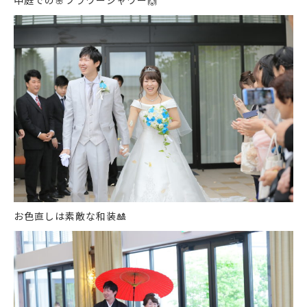
中庭での
🌸
フラワーシャワー
🙌
お色直しは素敵な和装
🎎