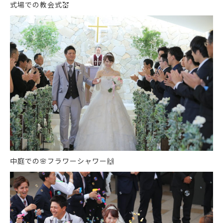
式場での教会式
💒
中庭での
🌸
フラワーシャワー
🙌