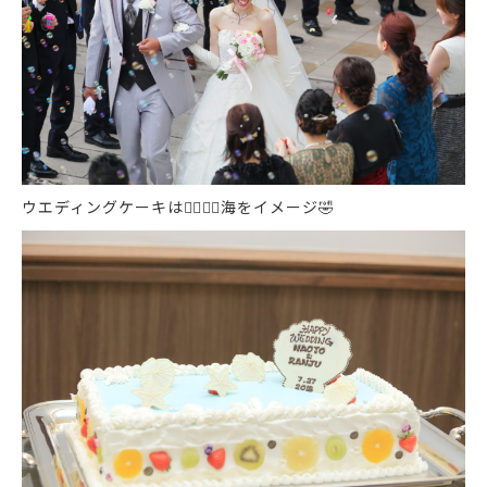
ウエディングケーキは
🏄‍♂️
🏄‍♀️
海をイメージ
🤣