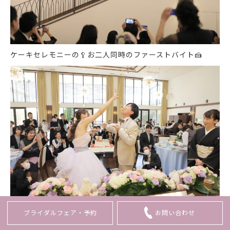
ケーキセレモニーの
🥄
お二人同時のファーストバイト
🍰
ブライダルフェア・
予約
お問い合わせ
今後も思い出の沢山詰まった第二の我が家へのお帰りをスタ
ッフ一同心よりお待ちしております
👍