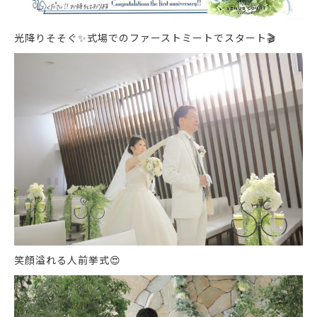
光降りそそぐ
✨
式場でのファーストミートでスタート
🎬
笑顔溢れる人前挙式
😍