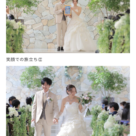
笑顔での旅立ち
👏