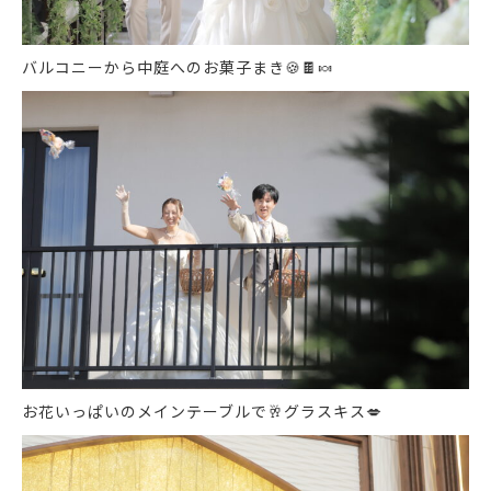
バルコニーから中庭へのお菓子まき
🍪
🍫
🍬
お花いっぱいのメインテーブルで
🥂
グラスキス
💋