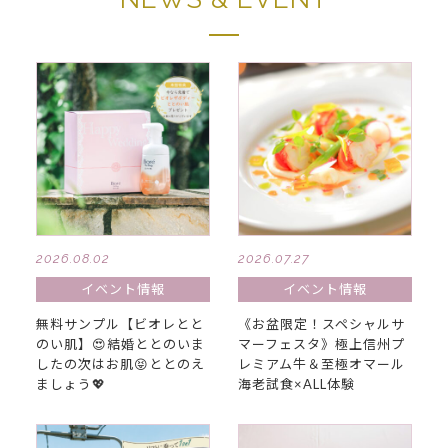
2026.08.02
2026.07.27
イベント情報
イベント情報
無料サンプル【ビオレとと
《お盆限定！スペシャルサ
のい肌】😍結婚ととのいま
マーフェスタ》極上信州プ
したの次はお肌😝ととのえ
レミアム牛＆至極オマール
ましょう💖
海老試食×ALL体験