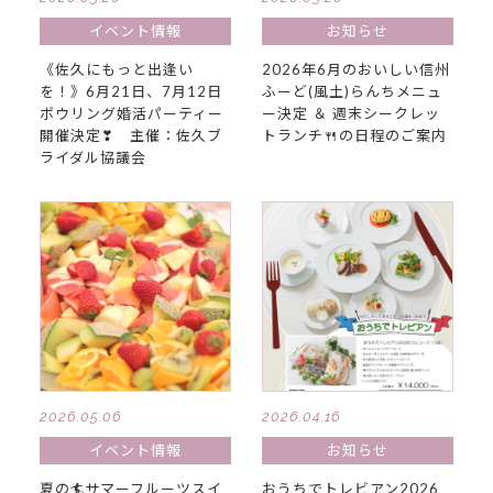
イベント情報
お知らせ
《佐久にもっと出逢い
2026年6月のおいしい信州
を！》6月21日、7月12日
ふーど(風土)らんちメニュ
ボウリング婚活パーティー
ー決定 ＆ 週末シークレッ
開催決定❣ 主催：佐久ブ
トランチ🍴の日程のご案内
ライダル協議会
2026.05.06
2026.04.16
イベント情報
お知らせ
夏の🏄サマーフルーツスイ
おうちでトレビアン2026