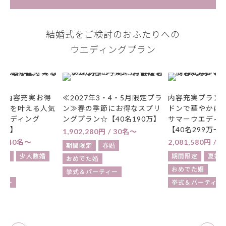
結婚式をご検討のおふたりへの
ウエディングプラン
3・4・5月限定プラ
内容充実プラン！モエシャン
☆復活平日限定
節にお得なスプリ
ドンで華やかに乾杯☆2027
に叶える挙式×
【40名190万】
サマーウエディングプラン
族と過ごすアッ
【40名299万→208万】
ン【10名55万円
円 / 30名〜
2,081,580円 / 30名〜
554,246円 / 2
春婚
期間限定
夏婚
少人数婚
通年
期間限定
おめでた婚
おめでた婚
挙
ィー
挙式＆パーティー