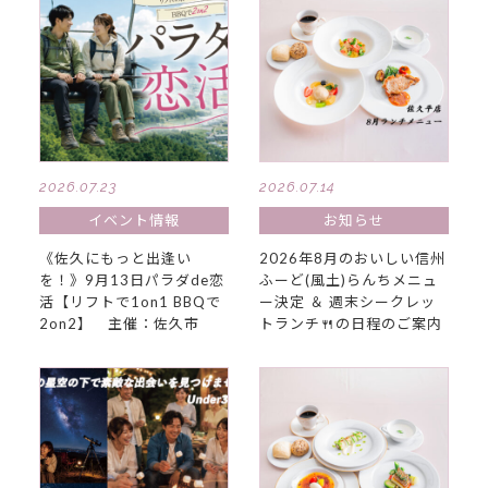
2026.07.23
2026.07.14
イベント情報
お知らせ
《佐久にもっと出逢い
2026年8月のおいしい信州
を！》9月13日パラダde恋
ふーど(風土)らんちメニュ
活【リフトで1on1 BBQで
ー決定 ＆ 週末シークレッ
2on2】 主催：佐久市
トランチ🍴の日程のご案内