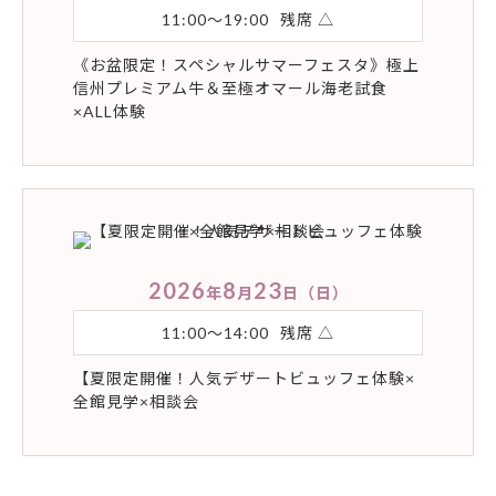
11:00〜19:00
残席 △
《お盆限定！スペシャルサマーフェスタ》極上
信州プレミアム牛＆至極オマール海老試食
×ALL体験
2026
8
23
年
月
日
（日）
11:00〜14:00
残席 △
【夏限定開催！人気デザートビュッフェ体験×
全館見学×相談会