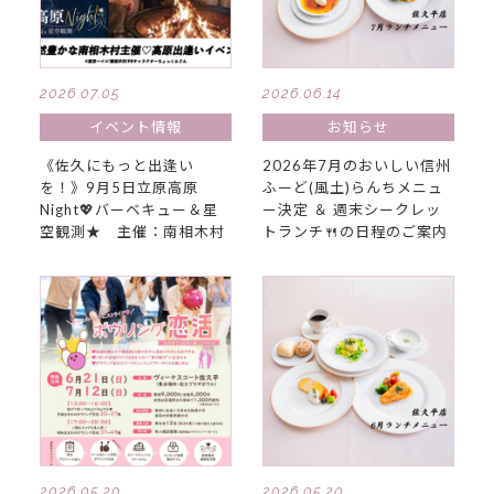
2026.07.05
2026.06.14
イベント情報
お知らせ
《佐久にもっと出逢い
2026年7月のおいしい信州
を！》9月5日立原高原
ふーど(風土)らんちメニュ
Night💖バーベキュー＆星
ー決定 ＆ 週末シークレッ
空観測★ 主催：南相木村
トランチ🍴の日程のご案内
2026.05.20
2026.05.20