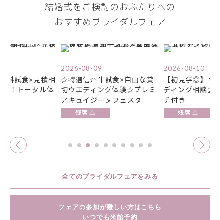
結婚式をご検討のおふたりへの
おすすめブライダルフェア
2026-08-10
2026-08-11
牛試食×自由な貸
【初見学◎】平日の貸切ウエ
☆特選信州牛試
ング体験☆プレミ
ディング相談会◇贅沢ブラン
切ウエディング
ーヌフェスタ
チ付き
アキュイジーヌ
残席 △
残席 △
全てのブライダルフェアをみる
フェアの参加が難しい方はこちら
いつでも来館予約