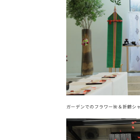
ガーデンでのフラワー
🌺
＆折鶴シ