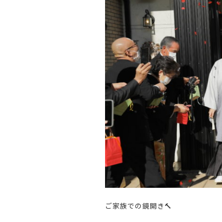
ご家族での鏡開き
🔨