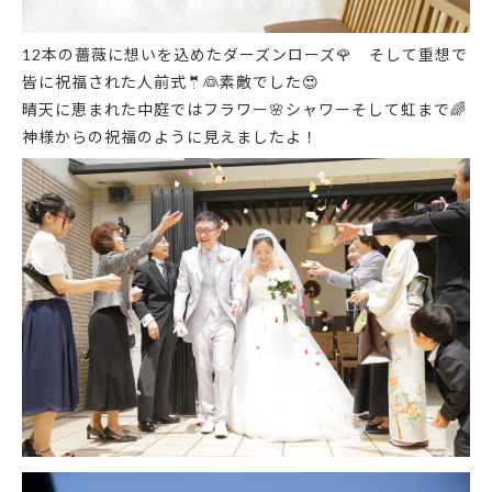
12本の薔薇に想いを込めたダーズンローズ
🌹
そして重想で
皆に祝福された人前式
🤵
👰
素敵でした
😍
晴天に恵まれた中庭ではフラワー
🌸
シャワーそして虹まで
🌈
神様からの祝福のように見えましたよ！