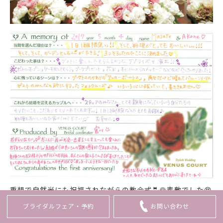
重想で自然光にも祝福されながらの教会式
🤵
👰
素敵でした
😍
ブライダルフェア・
予約
お問い合わせ