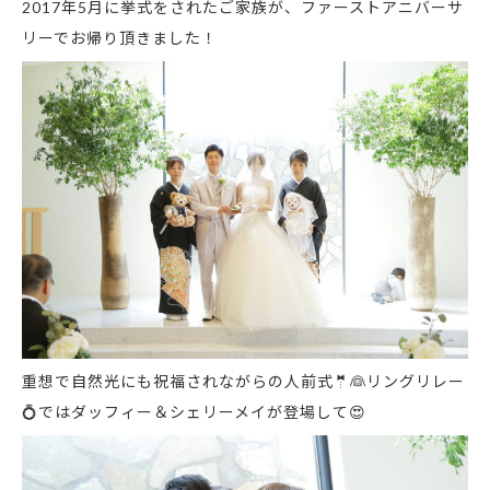
2017年5月に挙式をされたご家族が、ファーストアニバーサ
リーでお帰り頂きました！
重想で自然光にも祝福されながらの人前式
🤵
👰
リングリレー
💍
ではダッフィー＆シェリーメイが登場して
😍