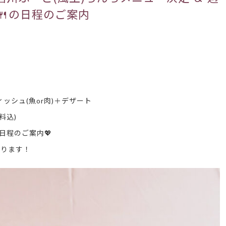
🍴の日程のご案内
ッシュ(魚or肉)＋デザート
料込)
日程のご案内💖
なります！