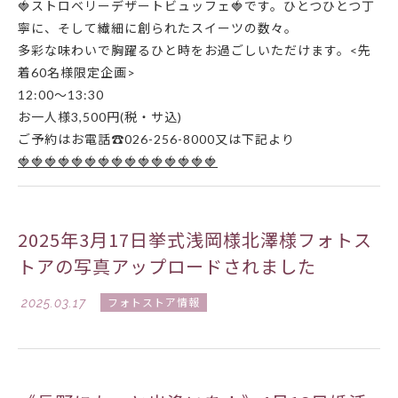
🍓ストロベリーデザートビュッフェ🍓です。ひとつひとつ丁
寧に、そして繊細に創られたスイーツの数々。
多彩な味わいで胸躍るひと時をお過ごしいただけます。<先
着60名様限定企画>
12:00～13:30
お一人様3,500円(税・サ込)
ご予約はお電話☎026-256-8000又は下記より
🍓🍓🍓🍓🍓🍓🍓🍓🍓🍓🍓🍓🍓🍓🍓
2025年3月17日挙式浅岡様北澤様フォトス
トアの写真アップロードされました
2025.03.17
フォトストア情報